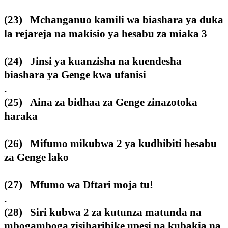
(23) Mchanganuo kamili wa biashara ya duka
la rejareja na makisio ya hesabu za miaka 3
(24) Jinsi ya kuanzisha na kuendesha
biashara ya Genge kwa ufanisi
.
(25) Aina za bidhaa za Genge zinazotoka
haraka
(26) Mifumo mikubwa 2 ya kudhibiti hesabu
za Genge lako
(27) Mfumo wa Dftari moja tu!
.
(28) Siri kubwa 2 za kutunza matunda na
mbogamboga zisiharibike upesi na kubakia na