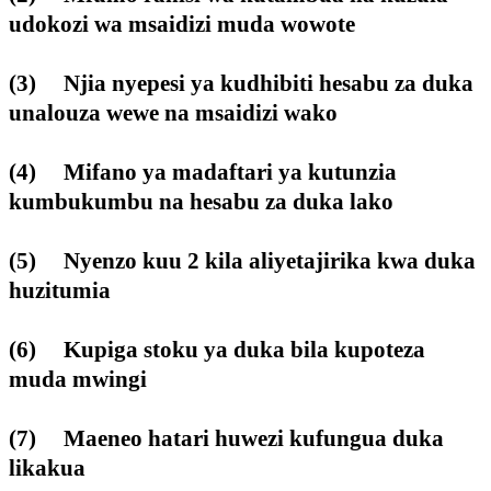
udokozi wa msaidizi muda wowote
(3) Njia nyepesi ya kudhibiti hesabu za duka
unalouza wewe na msaidizi wako
(4) Mifano ya madaftari ya kutunzia
kumbukumbu na hesabu za duka lako
(5) Nyenzo kuu 2 kila aliyetajirika kwa duka
huzitumia
(6) Kupiga stoku ya duka bila kupoteza
muda mwingi
(7) Maeneo hatari huwezi kufungua duka
likakua