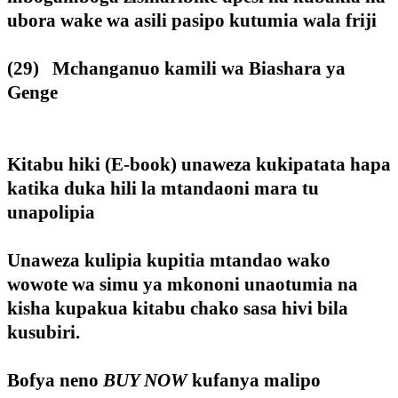
ubora wake wa asili pasipo kutumia wala friji
(29) Mchanganuo kamili wa Biashara ya
Genge
Kitabu hiki (E-book) unaweza kukipatata hapa
katika duka hili la mtandaoni mara tu
unapolipia
Unaweza kulipia kupitia mtandao wako
wowote wa simu ya mkononi unaotumia na
kisha kupakua kitabu chako sasa hivi bila
kusubiri.
Bofya neno
BUY NOW
kufanya malipo