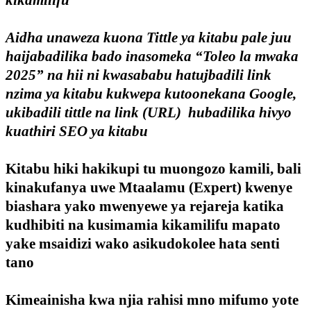
Aidha unaweza kuona Tittle ya kitabu pale juu
haijabadilika bado inasomeka “Toleo la mwaka
2025” na hii ni kwasababu hatujbadili link
nzima ya kitabu kukwepa kutoonekana Google,
ukibadili tittle na link (URL) hubadilika hivyo
kuathiri SEO ya kitabu
Kitabu hiki hakikupi tu muongozo kamili, bali
kinakufanya uwe Mtaalamu (Expert) kwenye
biashara yako mwenyewe ya rejareja katika
kudhibiti na kusimamia kikamilifu mapato
yake msaidizi wako asikudokolee hata senti
tano
Kimeainisha kwa njia rahisi mno mifumo yote