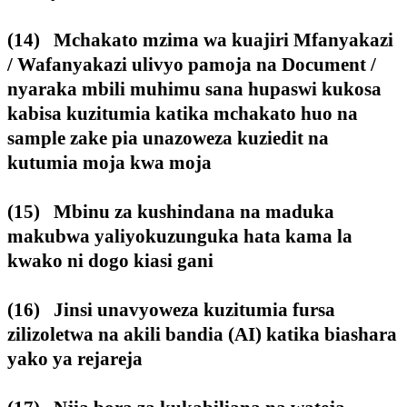
(14) Mchakato mzima wa kuajiri Mfanyakazi
/ Wafanyakazi ulivyo pamoja na Document /
nyaraka mbili muhimu sana hupaswi kukosa
kabisa kuzitumia katika mchakato huo na
sample zake pia unazoweza kuziedit na
kutumia moja kwa moja
(15) Mbinu za kushindana na maduka
makubwa yaliyokuzunguka hata kama la
kwako ni dogo kiasi gani
(16) Jinsi unavyoweza kuzitumia fursa
zilizoletwa na akili bandia (AI) katika biashara
yako ya rejareja