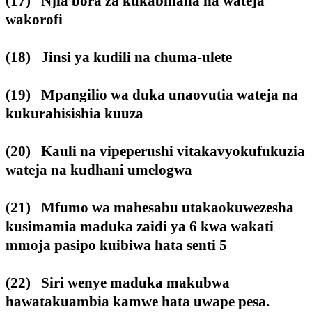
(17) Njia bora za kukabiliana na wateja
wakorofi
(18) Jinsi ya kudili na chuma-ulete
(19) Mpangilio wa duka unaovutia wateja na
kukurahisishia kuuza
(20) Kauli na vipeperushi vitakavyokufukuzia
wateja na kudhani umelogwa
(21) Mfumo wa mahesabu utakaokuwezesha
kusimamia maduka zaidi ya 6 kwa wakati
mmoja pasipo kuibiwa hata senti 5
(22) Siri wenye maduka makubwa
hawatakuambia kamwe hata uwape pesa.