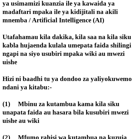
ya usimamizi kuanzia ile ya kawaida ya
madaftari mpaka ile ya kidijitali na akili
mnemba / Artificial Intelligence (AI)
Utafahamau kila dakika, kila saa na kila siku
kabla hujaenda kulala umepata faida shilingi
ngapi na siyo usubiri mpaka wiki au mwezi
uishe
Hizi ni baadhi tu ya dondoo za yaliyokuwemo
ndani ya kitabu:-
(1) Mbinu za kutambua kama kila siku
unapata faida au hasara bila kusubiri mwezi
uishe au wiki
(2) Mfumo rahisi wa kutambua na kuzuia