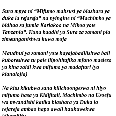
Sura mpya ni “Mifumo mahsusi ya biashara ya
duka la rejareja” na nyingine ni “Machimbo ya
bidhaa za jumla Kariakoo na Mikoa yote
Tanzania”. Kuna baadhi ya Sura za zamani pia
zimeunganishwa kuwa moja
Maudhui ya zamani yote hayajabadilishwa bali
kuboreshwa tu pale ilipohitajika mfano maelezo
ya kina zaidi kwa mifumo ya madaftari (ya
kianalojia)
Na kitu kikubwa sana kilichoongezwa ni hiyo
mifumo hasa ya Kidijitali, Machimbo na Uzoefu
wa mwandishi katika biashara ya Duka la
rejareja ambao hapo awali haukuwekwa
kikamilifu