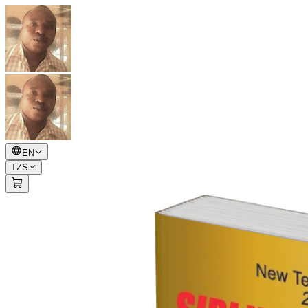
EN
TZS